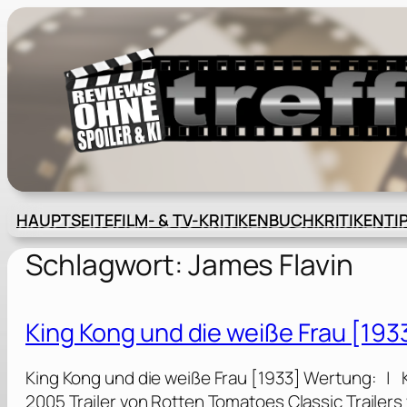
Zum
Inhalt
springen
HAUPTSEITE
FILM- & TV-KRITIKEN
BUCHKRITIKEN
TI
Schlagwort:
James Flavin
King Kong und die weiße Frau [193
King Kong und die weiße Frau [1933] Wertung: | 
2005 Trailer von Rotten Tomatoes Classic Traile