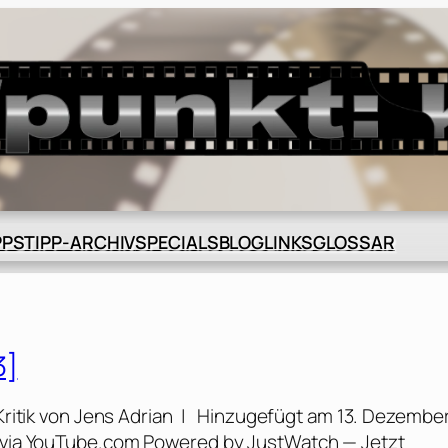
BLOG
GLOSSAR
PPS
TIPP-ARCHIV
SPECIALS
LINKS
3]
Kritik von Jens Adrian | Hinzugefügt am 13. Dezembe
rs via YouTube.com Powered by JustWatch — Jetzt