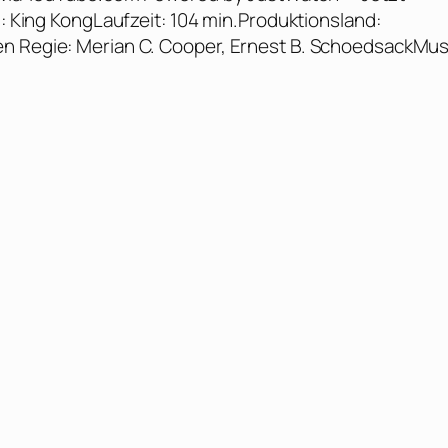
l: King KongLaufzeit: 104 min.Produktionsland:
en Regie: Merian C. Cooper, Ernest B. SchoedsackMus