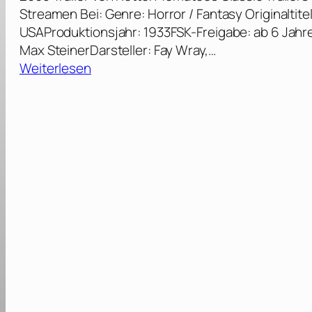
Streamen Bei: Genre: Horror / Fantasy Originaltite
USAProduktionsjahr: 1933FSK-Freigabe: ab 6 Jahr
Max SteinerDarsteller: Fay Wray,…
:
Weiterlesen
K
i
n
g
K
o
n
g
u
n
d
d
i