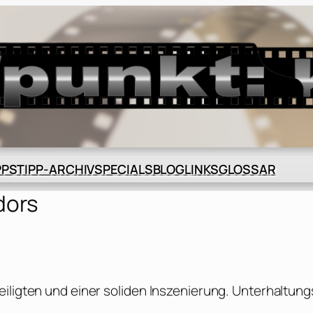
BLOG
GLOSSAR
PPS
TIPP-ARCHIV
SPECIALS
LINKS
dors
eiligten und einer soliden Inszenierung. Unterhaltun