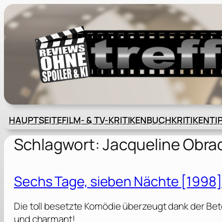
Zum
Inhalt
springen
HAUPTSEITE
FILM- & TV-KRITIKEN
BUCHKRITIKEN
TI
Schlagwort:
Jacqueline Obra
Sechs Tage, sieben Nächte [1998]
Die toll besetzte Komödie überzeugt dank der Bet
und charmant!