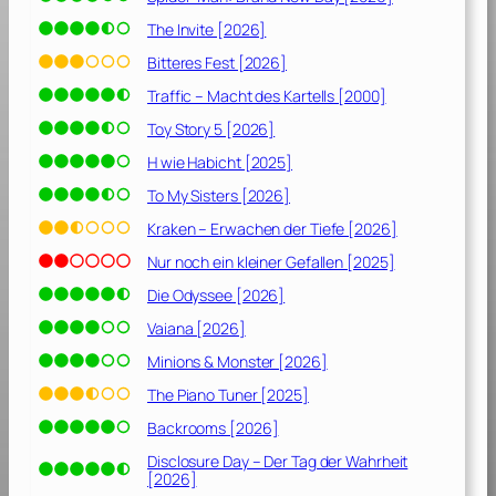
5
7
The Invite [2026]
]
Bitteres Fest [2026]
Traffic – Macht des Kartells [2000]
Toy Story 5 [2026]
H wie Habicht [2025]
To My Sisters [2026]
Kraken – Erwachen der Tiefe [2026]
Nur noch ein kleiner Gefallen [2025]
Die Odyssee [2026]
Vaiana [2026]
Minions & Monster [2026]
The Piano Tuner [2025]
Backrooms [2026]
Disclosure Day – Der Tag der Wahrheit
[2026]