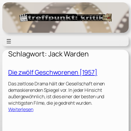
Zum
Inhalt
springen
Schlagwort:
Jack Warden
Die zwölf Geschworenen [1957]
Das zeitlose Drama hält der Gesellschaft einen
demaskierenden Spiegel vor. In jeder Hinsicht
außergewöhnlich, ist dies einer der besten und
wichtigsten Filme, die je gedreht wurden.
:
Weiterlesen
D
i
e