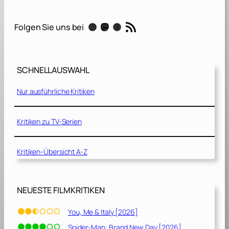
z
w
RSS-Feed
Instagram
Mastodon
Threads
Folgen Sie uns bei
ö
l
f
G
SCHNELLAUSWAHL
e
s
Nur ausführliche Kritiken
c
h
w
Kritiken zu TV-Serien
o
r
Kritiken-Übersicht A-Z
e
n
e
n
NEUESTE FILMKRITIKEN
[
1
You, Me & Italy [2026]
9
Spider-Man: Brand New Day [2026]