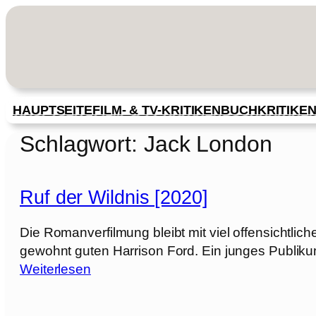
Zum
Inhalt
springen
HAUPTSEITE
FILM- & TV-KRITIKEN
BUCHKRITIKE
Schlagwort:
Jack London
Ruf der Wildnis [2020]
Die Romanverfilmung bleibt mit viel offensichtlich
gewohnt guten Harrison Ford. Ein junges Publikum
:
Weiterlesen
R
u