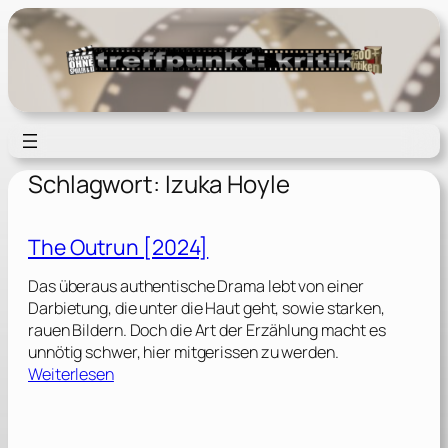
Zum
Inhalt
springen
Schlagwort:
Izuka Hoyle
The Outrun [2024]
Das überaus authentische Drama lebt von einer
Darbietung, die unter die Haut geht, sowie starken,
rauen Bildern. Doch die Art der Erzählung macht es
unnötig schwer, hier mitgerissen zu werden.
:
Weiterlesen
T
h
e