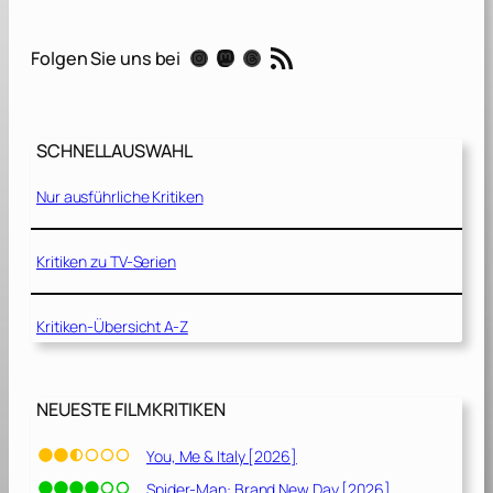
O
u
RSS-Feed
Instagram
Mastodon
Threads
Folgen Sie uns bei
t
r
u
n
SCHNELLAUSWAHL
[
2
Nur ausführliche Kritiken
0
2
4
Kritiken zu TV-Serien
]
Kritiken-Übersicht A-Z
NEUESTE FILMKRITIKEN
You, Me & Italy [2026]
Spider-Man: Brand New Day [2026]