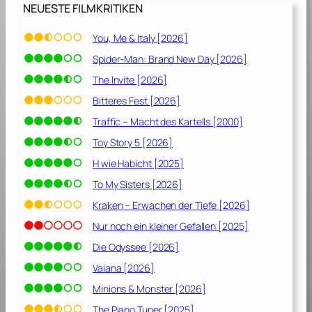
e
NEUESTE FILMKRITIKEN
n
[
You, Me & Italy [2026]
2
Spider-Man: Brand New Day [2026]
0
1
The Invite [2026]
0
Bitteres Fest [2026]
]
Traffic – Macht des Kartells [2000]
Toy Story 5 [2026]
H wie Habicht [2025]
To My Sisters [2026]
Kraken – Erwachen der Tiefe [2026]
Nur noch ein kleiner Gefallen [2025]
Die Odyssee [2026]
Vaiana [2026]
Minions & Monster [2026]
The Piano Tuner [2025]