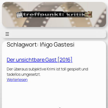
Zum
Inhalt
springen
Schlagwort:
Iñigo Gastesi
Der unsichtbare Gast [2016]
Der überaus subjektive Krimi ist toll gespielt und
tadellos umgesetzt.
:
Weiterlesen
D
e
r
u
n