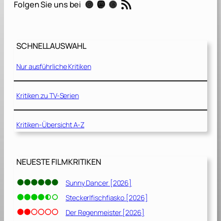
RSS-Feed
Instagram
Mastodon
Threads
Folgen Sie uns bei
s
i
c
h
SCHNELLAUSWAHL
t
b
Nur ausführliche Kritiken
a
r
e
Kritiken zu TV-Serien
G
a
Kritiken-Übersicht A-Z
s
t
[
2
NEUESTE FILMKRITIKEN
0
1
Sunny Dancer [2026]
6
Steckerlfischfiasko [2026]
]
Der Regenmeister [2026]