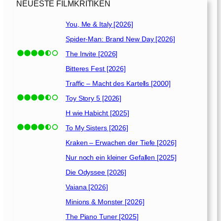
i
NEUESTE FILMKRITIKEN
s
[
You, Me & Italy [2026]
2
Spider-Man: Brand New Day [2026]
0
0
The Invite [2026]
9
Bitteres Fest [2026]
]
Traffic – Macht des Kartells [2000]
Toy Story 5 [2026]
H wie Habicht [2025]
To My Sisters [2026]
Kraken – Erwachen der Tiefe [2026]
Nur noch ein kleiner Gefallen [2025]
Die Odyssee [2026]
Vaiana [2026]
Minions & Monster [2026]
The Piano Tuner [2025]