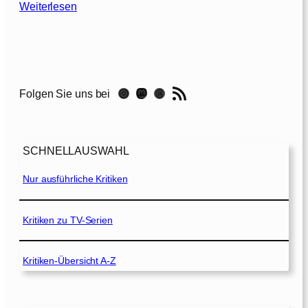
:
Weiterlesen
I
L
o
v
e
RSS-Feed
Instagram
Mastodon
Threads
Folgen Sie uns bei
Y
o
u
P
SCHNELLAUSWAHL
h
i
Nur ausführliche Kritiken
l
l
i
Kritiken zu TV-Serien
p
M
Kritiken-Übersicht A-Z
o
r
r