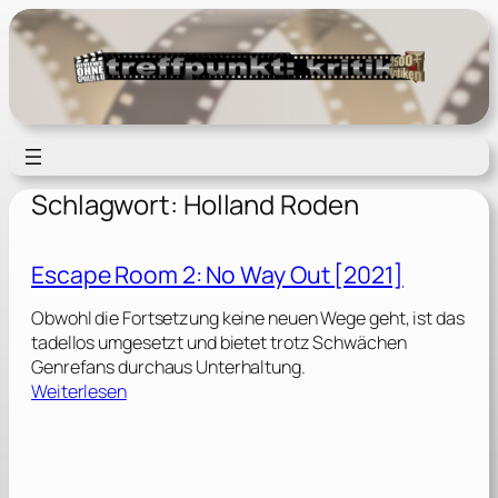
Zum
Inhalt
springen
Schlagwort:
Holland Roden
Escape Room 2: No Way Out [2021]
Obwohl die Fortsetzung keine neuen Wege geht, ist das
tadellos umgesetzt und bietet trotz Schwächen
Genrefans durchaus Unterhaltung.
:
Weiterlesen
E
s
c
a