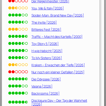
2
Der Regenmeister [2026]
1
You, Me & Italy [2026]
]
Spider-Man: Brand New Day [2026]
The Invite [2026]
Bitteres Fest [2026]
Traffic – Macht des Kartells [2000]
Toy Story 5 [2026]
H wie Habicht [2025]
To My Sisters [2026]
Kraken – Erwachen der Tiefe [2026]
Nur noch ein kleiner Gefallen [2025]
Die Odyssee [2026]
Vaiana [2026]
Backrooms [2026]
Disclosure Day – Der Tag der Wahrheit
[2026]