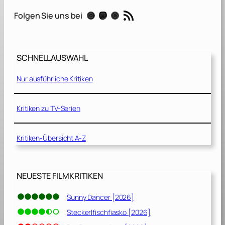
p
RSS-Feed
Instagram
Mastodon
Threads
Folgen Sie uns bei
e
R
o
o
SCHNELLAUSWAHL
m
Nur ausführliche Kritiken
2
:
N
Kritiken zu TV-Serien
o
W
Kritiken-Übersicht A-Z
a
y
O
u
NEUESTE FILMKRITIKEN
t
[
Sunny Dancer [2026]
2
Steckerlfischfiasko [2026]
0