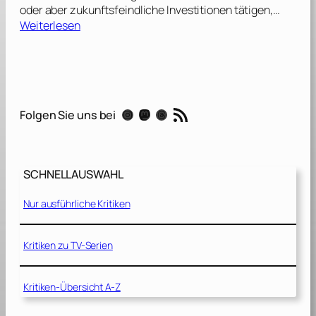
oder aber zukunftsfeindliche Investitionen tätigen,…
:
Weiterlesen
F
u
t
u
r
RSS-Feed
Instagram
Mastodon
Threads
Folgen Sie uns bei
e
C
o
u
SCHNELLAUSWAHL
n
c
Nur ausführliche Kritiken
i
l
Kritiken zu TV-Serien
–
K
Kritiken-Übersicht A-Z
o
m