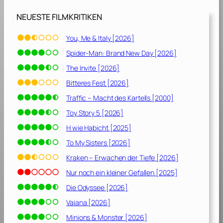
m
a
NEUESTE FILMKRITIKEN
n
B
You, Me & Italy [2026]
o
Spider-Man: Brand New Day [2026]
r
d
The Invite [2026]
[
Bitteres Fest [2026]
2
Traffic – Macht des Kartells [2000]
0
2
Toy Story 5 [2026]
5
H wie Habicht [2025]
]
To My Sisters [2026]
Kraken – Erwachen der Tiefe [2026]
Nur noch ein kleiner Gefallen [2025]
Die Odyssee [2026]
Vaiana [2026]
Minions & Monster [2026]