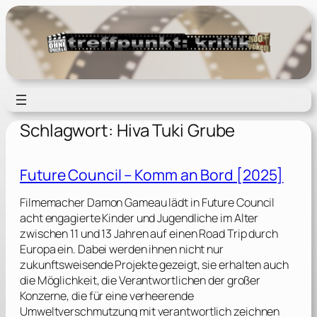
Zum
Inhalt
springen
Schlagwort:
Hiva Tuki Grube
Future Council – Komm an Bord [2025]
Filmemacher Damon Gameau lädt in Future Council
acht engagierte Kinder und Jugendliche im Alter
zwischen 11 und 13 Jahren auf einen Road Trip durch
Europa ein. Dabei werden ihnen nicht nur
zukunftsweisende Projekte gezeigt, sie erhalten auch
die Möglichkeit, die Verantwortlichen der großer
Konzerne, die für eine verheerende
Umweltverschmutzung mit verantwortlich zeichnen