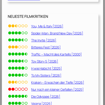
0
0
1
2
8
4
NEUESTE FILMKRITIKEN
]
]
You, Me & Italy [2026]
Spider-Man: Brand New Day [2026]
The Invite [2026]
Bitteres Fest [2026]
Traffic – Macht des Kartells [2000]
Toy Story 5 [2026]
H wie Habicht [2025]
To My Sisters [2026]
Kraken – Erwachen der Tiefe [2026]
Nur noch ein kleiner Gefallen [2025]
Die Odyssee [2026]
Vaiana [2026]