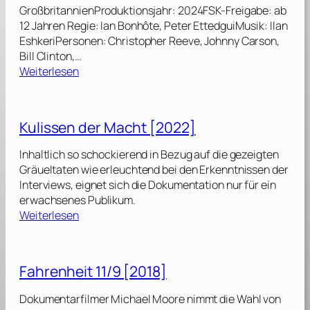
GroßbritannienProduktionsjahr: 2024FSK-Freigabe: ab
12 Jahren Regie: Ian Bonhôte, Peter EttedguiMusik: Ilan
EshkeriPersonen: Christopher Reeve, Johnny Carson,
Bill Clinton,…
:
Weiterlesen
S
u
p
Kulissen der Macht [2022]
e
r
Inhaltlich so schockierend in Bezug auf die gezeigten
/
Gräueltaten wie erleuchtend bei den Erkenntnissen der
M
Interviews, eignet sich die Dokumentation nur für ein
a
erwachsenes Publikum.
n
:
Weiterlesen
:
K
T
u
h
l
Fahrenheit 11/9 [2018]
e
i
C
s
Dokumentarfilmer Michael Moore nimmt die Wahl von
h
s