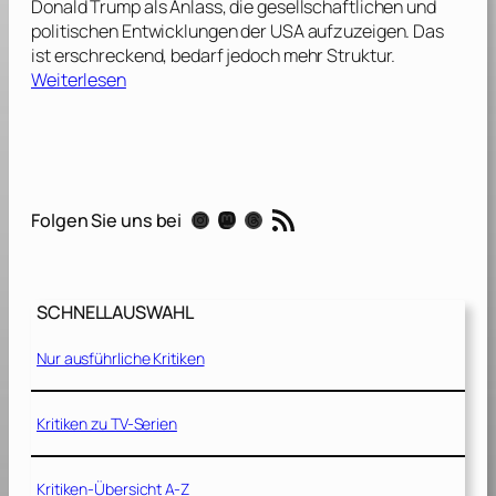
Donald Trump als Anlass, die gesellschaftlichen und
r
e
politischen Entwicklungen der USA aufzuzeigen. Das
i
n
ist erschreckend, bedarf jedoch mehr Struktur.
s
d
:
Weiterlesen
t
e
F
o
r
a
p
M
h
h
a
r
e
c
e
r
RSS-Feed
h
Instagram
Mastodon
Threads
Folgen Sie uns bei
n
R
t
h
e
[
e
e
2
i
v
0
SCHNELLAUSWAHL
t
e
2
S
2
Nur ausführliche Kritiken
1
t
]
1
o
/
r
Kritiken zu TV-Serien
9
y
[
[
Kritiken-Übersicht A-Z
2
2