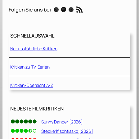
o
RSS-Feed
Instagram
Mastodon
Threads
Folgen Sie uns bei
r
t
h
S
SCHNELLAUSWAHL
e
a
Nur ausführliche Kritiken
[
2
0
Kritiken zu TV-Serien
2
1
Kritiken-Übersicht A-Z
]
NEUESTE FILMKRITIKEN
Sunny Dancer [2026]
Steckerlfischfiasko [2026]