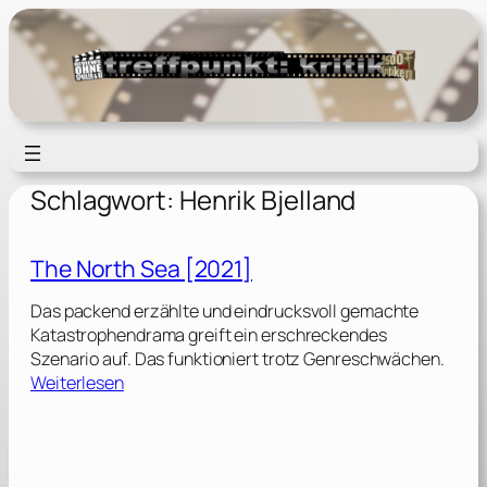
Zum
Inhalt
springen
Schlagwort:
Henrik Bjelland
The North Sea [2021]
Das packend erzählte und eindrucksvoll gemachte
Katastrophendrama greift ein erschreckendes
Szenario auf. Das funktioniert trotz Genreschwächen.
:
Weiterlesen
T
h
e
N