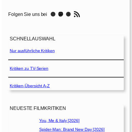
r
n
RSS-Feed
Instagram
Mastodon
Threads
Folgen Sie uns bei
a
l
s
[
SCHNELLAUSWAHL
2
0
Nur ausführliche Kritiken
2
1
]
Kritiken zu TV-Serien
Kritiken-Übersicht A-Z
NEUESTE FILMKRITIKEN
You, Me & Italy [2026]
Spider-Man: Brand New Day [2026]