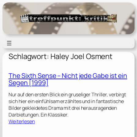
Zum
Inhalt
springen
Schlagwort:
Haley Joel Osment
The Sixth Sense – Nicht jede Gabe ist ein
Segen [1999]
Nur auf den ersten Blick ein gruseliger Thriller, verbirgt
sich hier ein einfühlsam erzähltes und in fantastische
Bilder gekleidetes Drama mit drei herausragenden
Darbietungen. Ein Klassiker.
:
Weiterlesen
T
h