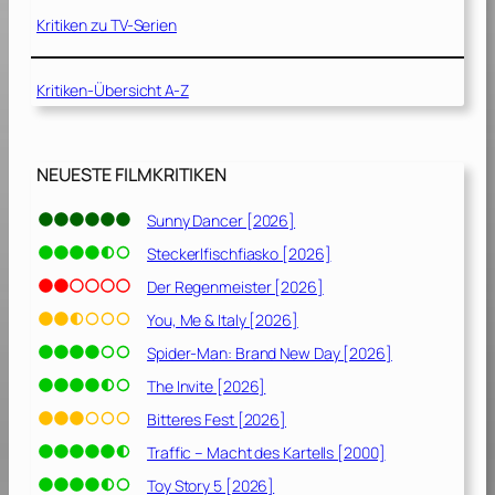
z
9
Kritiken zu TV-Serien
i
]
p
Kritiken-Übersicht A-Z
[
2
0
0
NEUESTE FILMKRITIKEN
0
]
Sunny Dancer [2026]
Steckerlfischfiasko [2026]
Der Regenmeister [2026]
You, Me & Italy [2026]
Spider-Man: Brand New Day [2026]
The Invite [2026]
Bitteres Fest [2026]
Traffic – Macht des Kartells [2000]
Toy Story 5 [2026]