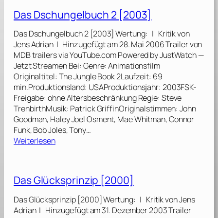
e
Das Dschungelbuch 2 [2003]
S
i
Das Dschungelbuch 2 [2003] Wertung: | Kritik von
x
Jens Adrian | Hinzugefügt am 28. Mai 2006 Trailer von
t
MDB trailers via YouTube.com Powered by JustWatch —
h
Jetzt Streamen Bei: Genre: Animationsfilm
S
Originaltitel: The Jungle Book 2Laufzeit: 69
e
min.Produktionsland: USAProduktionsjahr: 2003FSK-
n
Freigabe: ohne Altersbeschränkung Regie: Steve
s
TrenbirthMusik: Patrick GriffinOriginalstimmen: John
e
Goodman, Haley Joel Osment, Mae Whitman, Connor
Funk, Bob Joles, Tony…
–
:
Weiterlesen
N
D
i
a
c
s
Das Glücksprinzip [2000]
h
D
t
s
Das Glücksprinzip [2000] Wertung: | Kritik von Jens
j
c
Adrian | Hinzugefügt am 31. Dezember 2003 Trailer
e
h