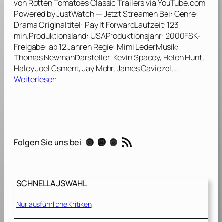
von Rotten Tomatoes Classic Trailers via YouTube.com
d
u
Powered by JustWatch — Jetzt Streamen Bei: Genre:
e
n
Drama Originaltitel: Pay It ForwardLaufzeit: 123
G
g
min.Produktionsland: USAProduktionsjahr: 2000FSK-
a
e
Freigabe: ab 12 Jahren Regie: Mimi LederMusik:
b
l
Thomas NewmanDarsteller: Kevin Spacey, Helen Hunt,
e
b
Haley Joel Osment, Jay Mohr, James Caviezel,…
i
u
:
Weiterlesen
s
c
D
t
h
a
e
2
s
i
[
G
n
2
l
S
RSS-Feed
0
Instagram
Mastodon
Threads
Folgen Sie uns bei
ü
e
0
c
g
3
k
e
]
s
n
SCHNELLAUSWAHL
p
[
r
1
Nur ausführliche Kritiken
i
9
n
9