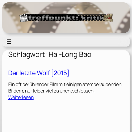
Zum
Inhalt
springen
Schlagwort:
Hai-Long Bao
Der letzte Wolf [2015]
Ein oft berührender Film mit einigen atemberaubenden
Bildern, nur leider viel zu unentschlossen.
:
Weiterlesen
D
e
r
l
e