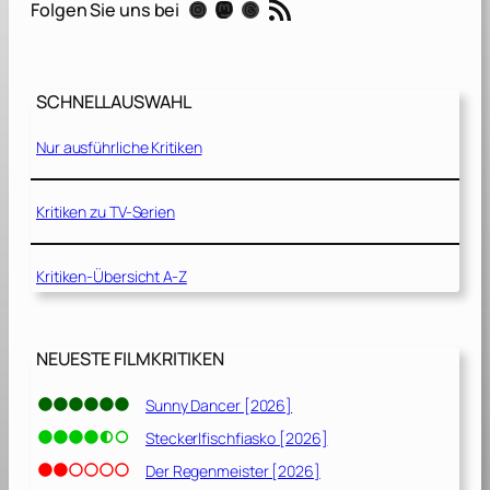
RSS-Feed
Instagram
Mastodon
Threads
Folgen Sie uns bei
t
z
t
e
SCHNELLAUSWAHL
W
o
Nur ausführliche Kritiken
l
f
[
Kritiken zu TV-Serien
2
0
Kritiken-Übersicht A-Z
1
5
]
NEUESTE FILMKRITIKEN
Sunny Dancer [2026]
Steckerlfischfiasko [2026]
Der Regenmeister [2026]