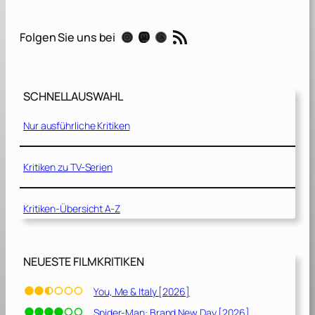
n
d
RSS-Feed
Instagram
Mastodon
Threads
Folgen Sie uns bei
e
d
b
y
SCHNELLAUSWAHL
t
h
Nur ausführliche Kritiken
e
L
i
Kritiken zu TV-Serien
g
h
Kritiken-Übersicht A-Z
t
[
2
0
NEUESTE FILMKRITIKEN
1
9
You, Me & Italy [2026]
]
Spider-Man: Brand New Day [2026]