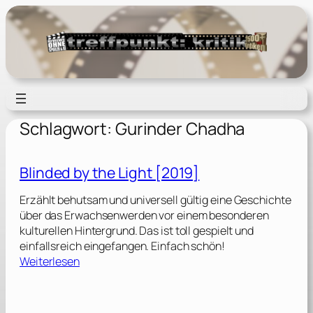
Zum
Inhalt
springen
Schlagwort:
Gurinder Chadha
Blinded by the Light [2019]
Erzählt behutsam und universell gültig eine Geschichte
über das Erwachsenwerden vor einem besonderen
kulturellen Hintergrund. Das ist toll gespielt und
einfallsreich eingefangen. Einfach schön!
:
Weiterlesen
B
l
i