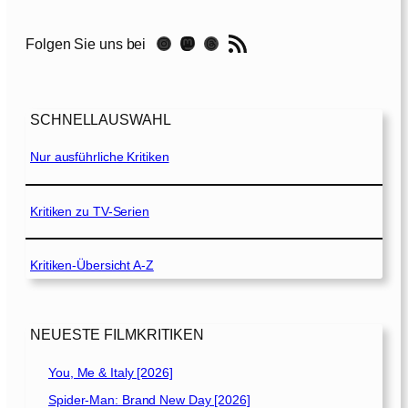
s
s
RSS-Feed
Instagram
Mastodon
Threads
Folgen Sie uns bei
P
l
a
y
SCHNELLAUSWAHL
a
n
Nur ausführliche Kritiken
d
L
o
Kritiken zu TV-Serien
v
e
Kritiken-Übersicht A-Z
A
g
a
i
NEUESTE FILMKRITIKEN
n
[
You, Me & Italy [2026]
2
Spider-Man: Brand New Day [2026]