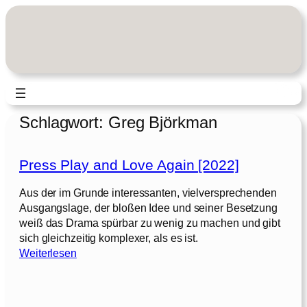
Zum
Inhalt
springen
Schlagwort:
Greg Björkman
Press Play and Love Again [2022]
Aus der im Grunde interessanten, vielversprechenden
Ausgangslage, der bloßen Idee und seiner Besetzung
weiß das Drama spürbar zu wenig zu machen und gibt
sich gleichzeitig komplexer, als es ist.
:
Weiterlesen
P
r
e