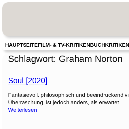
Zum
Inhalt
springen
HAUPTSEITE
FILM- & TV-KRITIKEN
BUCHKRITIKE
Schlagwort:
Graham Norton
Soul [2020]
Fantasievoll, philosophisch und beeindruckend viel
Überraschung, ist jedoch anders, als erwartet.
:
Weiterlesen
S
o