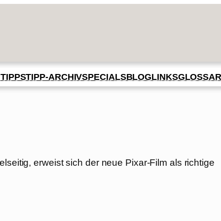
BLOG
GLOSSA
N
TIPPS
TIPP-ARCHIV
SPECIALS
LINKS
seitig, erweist sich der neue Pixar-Film als richtige