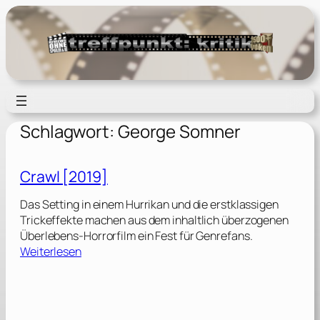
Zum
Inhalt
springen
Schlagwort:
George Somner
Crawl [2019]
Das Setting in einem Hurrikan und die erstklassigen
Trickeffekte machen aus dem inhaltlich überzogenen
Überlebens-Horrorfilm ein Fest für Genrefans.
:
Weiterlesen
C
r
a
w