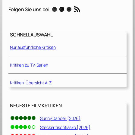
l
RSS-Feed
Instagram
Mastodon
Threads
Folgen Sie uns bei
[
2
0
1
SCHNELLAUSWAHL
9
]
Nur ausführliche Kritiken
Kritiken zu TV-Serien
Kritiken-Übersicht A-Z
NEUESTE FILMKRITIKEN
Sunny Dancer [2026]
Steckerlfischfiasko [2026]