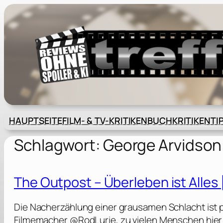
Zum
Inhalt
springen
HAUPTSEITE
FILM- & TV-KRITIKEN
BUCHKRITIKEN
TI
Schlagwort:
George Arvidson
The Outpost – Überleben ist Alles
Die Nacherzählung einer grausamen Schlacht ist
Filmemacher @RodLurie, zu vielen Menschen hier