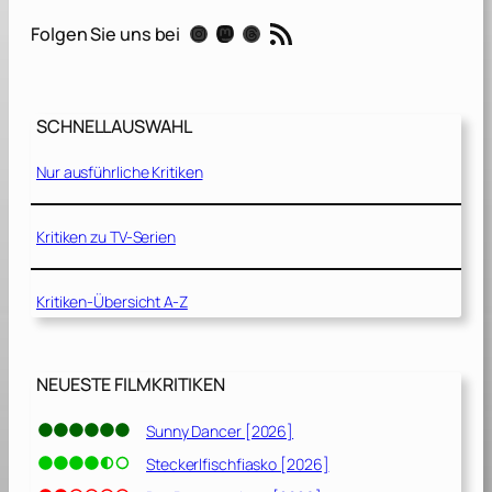
[
RSS-Feed
Instagram
Mastodon
Threads
Folgen Sie uns bei
1
9
7
8
SCHNELLAUSWAHL
]
Nur ausführliche Kritiken
Kritiken zu TV-Serien
Kritiken-Übersicht A-Z
NEUESTE FILMKRITIKEN
Sunny Dancer [2026]
Steckerlfischfiasko [2026]