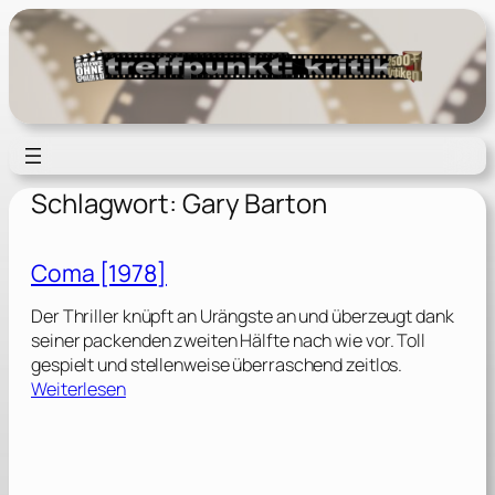
Zum
Inhalt
springen
Schlagwort:
Gary Barton
Coma [1978]
Der Thriller knüpft an Urängste an und überzeugt dank
seiner packenden zweiten Hälfte nach wie vor. Toll
gespielt und stellenweise überraschend zeitlos.
:
Weiterlesen
C
o
m
a