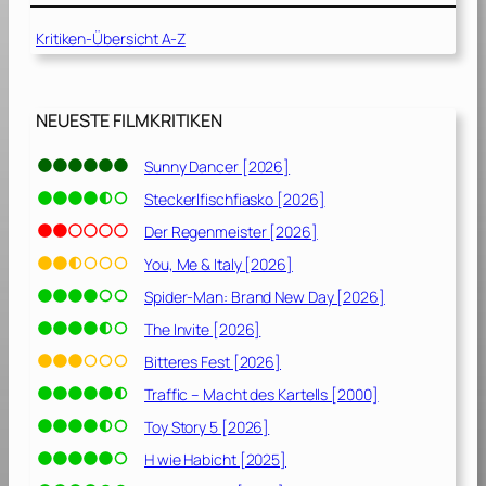
d
g
e
Kritiken-Übersicht A-Z
:
[
E
2
i
0
s
NEUESTE FILMKRITIKEN
1
i
9
g
Sunny Dancer [2026]
]
e
Steckerlfischfiasko [2026]
S
c
Der Regenmeister [2026]
h
You, Me & Italy [2026]
a
Spider-Man: Brand New Day [2026]
t
t
The Invite [2026]
e
Bitteres Fest [2026]
n
Traffic – Macht des Kartells [2000]
[
2
Toy Story 5 [2026]
0
H wie Habicht [2025]
1