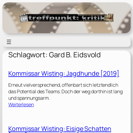
Zum
Inhalt
springen
Schlagwort:
Gard B. Eidsvold
Kommissar Wisting: Jagdhunde [2019]
Erneut vielversprechend, offenbart sich letztendlich
das Potential des Teams. Doch der weg dorthin ist lang
und spannungsarm.
:
Weiterlesen
K
o
m
Kommissar Wisting: Eisige Schatten
m