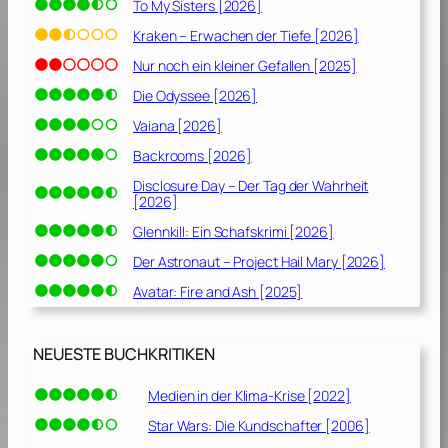
To My Sisters [2026]
9
]
Kraken – Erwachen der Tiefe [2026]
Nur noch ein kleiner Gefallen [2025]
Die Odyssee [2026]
Vaiana [2026]
Backrooms [2026]
Disclosure Day – Der Tag der Wahrheit
[2026]
Glennkill: Ein Schafskrimi [2026]
Der Astronaut – Project Hail Mary [2026]
Avatar: Fire and Ash [2025]
NEUESTE BUCHKRITIKEN
Medien in der Klima-Krise [2022]
Star Wars: Die Kundschafter [2006]