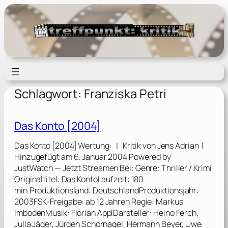
Zum
Inhalt
springen
Schlagwort:
Franziska Petri
Das Konto [2004]
Das Konto [2004] Wertung: | Kritik von Jens Adrian |
Hinzugefügt am 6. Januar 2004 Powered by
JustWatch — Jetzt Streamen Bei: Genre: Thriller / Krimi
Originaltitel: Das KontoLaufzeit: 180
min.Produktionsland: DeutschlandProduktionsjahr:
2003FSK-Freigabe: ab 12 Jahren Regie: Markus
ImbodenMusik: Florian ApplDarsteller: Heino Ferch,
Julia Jäger, Jürgen Schornagel, Hermann Beyer, Uwe