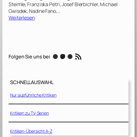
Steimle, Franziska Petri, Josef Bierbichler, Michael
Gwisdek, Nadine Fano,…
:
Weiterlesen
D
a
s
K
o
RSS-Feed
Instagram
Mastodon
Threads
Folgen Sie uns bei
n
t
o
[
SCHNELLAUSWAHL
2
0
Nur ausführliche Kritiken
0
4
]
Kritiken zu TV-Serien
Kritiken-Übersicht A-Z