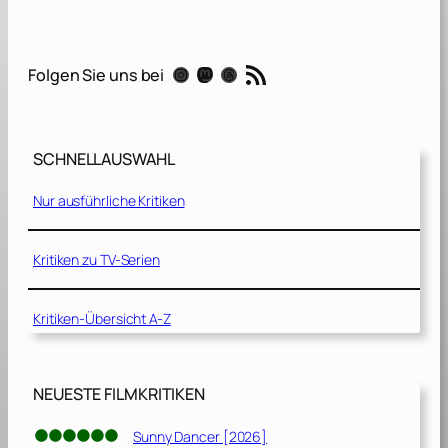
e
i
n
RSS-Feed
Instagram
Mastodon
Threads
Folgen Sie uns bei
e
G
e
r
SCHNELLAUSWAHL
m
a
Nur ausführliche Kritiken
n
e
n
Kritiken zu TV-Serien
[
2
Kritiken-Übersicht A-Z
0
1
8
]
NEUESTE FILMKRITIKEN
Sunny Dancer [2026]