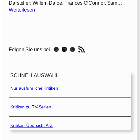
Darsteller: Willem Dafoe, Frances O’Connor, Sam…
:
Weiterlesen
T
h
e
H
u
RSS-Feed
Instagram
Mastodon
Threads
Folgen Sie uns bei
n
t
e
r
SCHNELLAUSWAHL
[
2
Nur ausführliche Kritiken
0
1
1
Kritiken zu TV-Serien
]
Kritiken-Übersicht A-Z