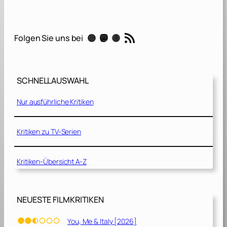
n
s
a
RSS-Feed
Instagram
Mastodon
Threads
Folgen Sie uns bei
m
z
w
e
SCHNELLAUSWAHL
i
s
Nur ausführliche Kritiken
a
m
[
Kritiken zu TV-Serien
2
0
Kritiken-Übersicht A-Z
1
9
]
NEUESTE FILMKRITIKEN
You, Me & Italy [2026]