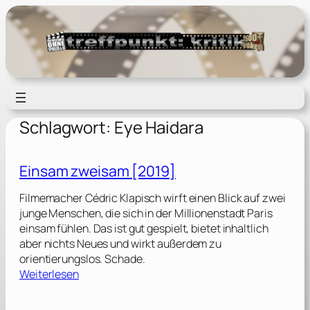
Zum
Inhalt
springen
Schlagwort:
Eye Haidara
Einsam zweisam [2019]
Filmemacher Cédric Klapisch wirft einen Blick auf zwei
junge Menschen, die sich in der Millionenstadt Paris
einsam fühlen. Das ist gut gespielt, bietet inhaltlich
aber nichts Neues und wirkt außerdem zu
orientierungslos. Schade.
:
Weiterlesen
E
i