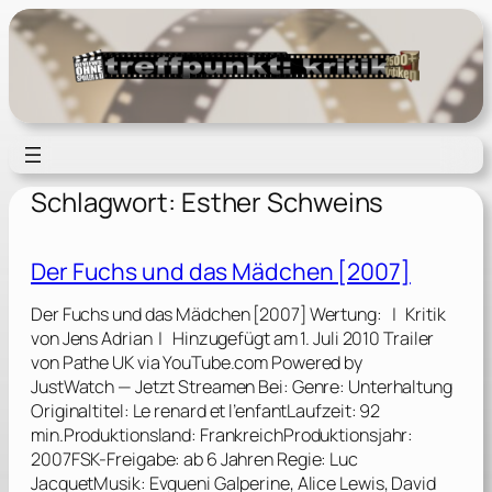
Zum
Inhalt
springen
Schlagwort:
Esther Schweins
Der Fuchs und das Mädchen [2007]
Der Fuchs und das Mädchen [2007] Wertung: | Kritik
von Jens Adrian | Hinzugefügt am 1. Juli 2010 Trailer
von Pathe UK via YouTube.com Powered by
JustWatch — Jetzt Streamen Bei: Genre: Unterhaltung
Originaltitel: Le renard et l’enfantLaufzeit: 92
min.Produktionsland: FrankreichProduktionsjahr:
2007FSK-Freigabe: ab 6 Jahren Regie: Luc
JacquetMusik: Evgueni Galperine, Alice Lewis, David