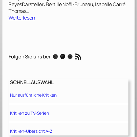
ReyesDarsteller: Bertille Noël-Bruneau, Isabelle Carré,
Thomas…
:
Weiterlesen
D
e
r
F
u
RSS-Feed
Instagram
Mastodon
Threads
Folgen Sie uns bei
c
h
s
u
SCHNELLAUSWAHL
n
d
Nur ausführliche Kritiken
d
a
s
Kritiken zu TV-Serien
M
ä
Kritiken-Übersicht A-Z
d