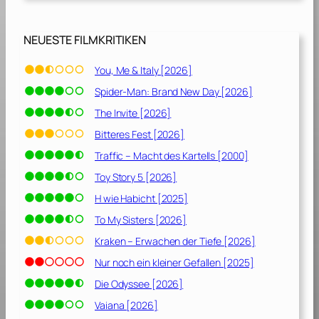
c
h
e
NEUESTE FILMKRITIKEN
n
[
You, Me & Italy [2026]
2
Spider-Man: Brand New Day [2026]
0
0
The Invite [2026]
7
Bitteres Fest [2026]
]
Traffic – Macht des Kartells [2000]
Toy Story 5 [2026]
H wie Habicht [2025]
To My Sisters [2026]
Kraken – Erwachen der Tiefe [2026]
Nur noch ein kleiner Gefallen [2025]
Die Odyssee [2026]
Vaiana [2026]