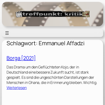
Zum
Inhalt
springen
Schlagwort:
Emmanuel Affadzi
Borga [2021]
Das Drama um den Geflüchteten Kojo, der in
Deutschland eine bessere Zukunft sucht, ist stark
gespielt. Es sind die ungeschönten Darstellungen der
Menschen in Ghana, die in Erinnerung bleiben. Wichtig.
:
Weiterlesen
B
o
r