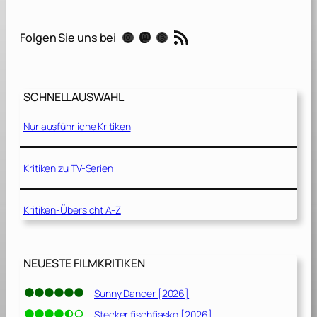
g
a
RSS-Feed
Instagram
Mastodon
Threads
Folgen Sie uns bei
[
2
0
2
SCHNELLAUSWAHL
1
]
Nur ausführliche Kritiken
Kritiken zu TV-Serien
Kritiken-Übersicht A-Z
NEUESTE FILMKRITIKEN
Sunny Dancer [2026]
Steckerlfischfiasko [2026]