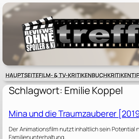
Zum
Inhalt
springen
HAUPTSEITE
FILM- & TV-KRITIKEN
BUCHKRITIKEN
TI
Schlagwort:
Emilie Koppel
Mina und die Traumzauberer [201
Der Animationsfilm nutzt inhaltlich sein Potential n
Familienunterhaltung.