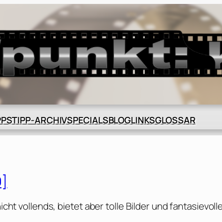
BLOG
GLOSSAR
PPS
TIPP-ARCHIV
SPECIALS
LINKS
9]
icht vollends, bietet aber tolle Bilder und fantasievoll