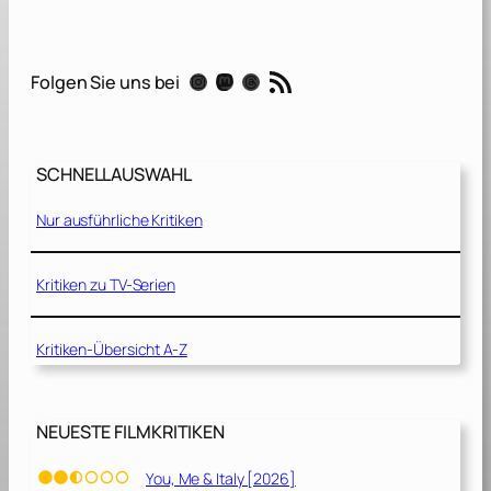
n
s
a
RSS-Feed
Instagram
Mastodon
Threads
Folgen Sie uns bei
m
z
w
e
SCHNELLAUSWAHL
i
s
Nur ausführliche Kritiken
a
m
[
Kritiken zu TV-Serien
2
0
Kritiken-Übersicht A-Z
1
9
]
NEUESTE FILMKRITIKEN
You, Me & Italy [2026]