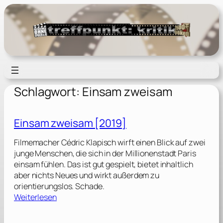
Zum
Inhalt
springen
Schlagwort:
Einsam zweisam
Einsam zweisam [2019]
Filmemacher Cédric Klapisch wirft einen Blick auf zwei
junge Menschen, die sich in der Millionenstadt Paris
einsam fühlen. Das ist gut gespielt, bietet inhaltlich
aber nichts Neues und wirkt außerdem zu
orientierungslos. Schade.
:
Weiterlesen
E
i