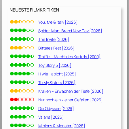
r
t
NEUESTE FILMKRITIKEN
e
f
You, Me & Italy [2026]
a
Spider-Man: Brand New Day [2026]
l
l
The Invite [2026]
[
Bitteres Fest [2026]
2
Traffic – Macht des Kartells [2000]
0
0
Toy Story 5 [2026]
3
H wie Habicht [2025]
]
To My Sisters [2026]
Kraken – Erwachen der Tiefe [2026]
Nur noch ein kleiner Gefallen [2025]
Die Odyssee [2026]
Vaiana [2026]
Minions & Monster [2026]