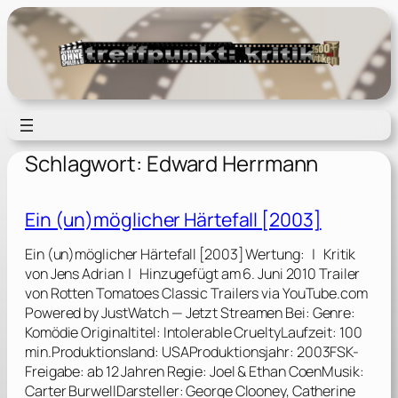
Zum
Inhalt
springen
Schlagwort:
Edward Herrmann
Ein (un)möglicher Härtefall [2003]
Ein (un)möglicher Härtefall [2003] Wertung: | Kritik
von Jens Adrian | Hinzugefügt am 6. Juni 2010 Trailer
von Rotten Tomatoes Classic Trailers via YouTube.com
Powered by JustWatch — Jetzt Streamen Bei: Genre:
Komödie Originaltitel: Intolerable CrueltyLaufzeit: 100
min.Produktionsland: USAProduktionsjahr: 2003FSK-
Freigabe: ab 12 Jahren Regie: Joel & Ethan CoenMusik:
Carter BurwellDarsteller: George Clooney, Catherine