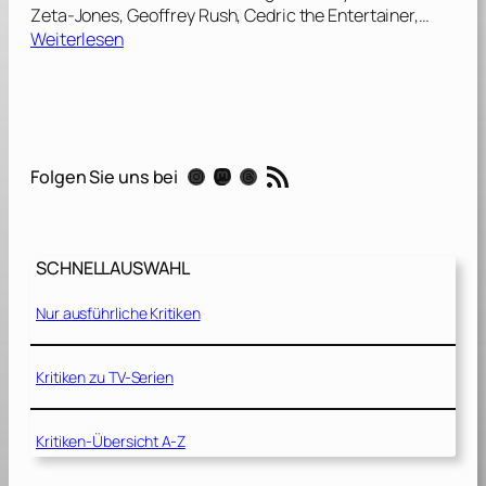
Zeta-Jones, Geoffrey Rush, Cedric the Entertainer,…
:
Weiterlesen
E
i
n
(
u
RSS-Feed
Instagram
Mastodon
Threads
Folgen Sie uns bei
n
)
m
ö
SCHNELLAUSWAHL
g
l
Nur ausführliche Kritiken
i
c
h
Kritiken zu TV-Serien
e
r
Kritiken-Übersicht A-Z
H
ä