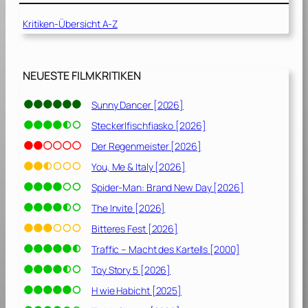
T
Kritiken-Übersicht A-Z
a
g
f
ü
NEUESTE FILMKRITIKEN
r
i
Sunny Dancer [2026]
m
Steckerlfischfiasko [2026]
m
e
Der Regenmeister [2026]
r
You, Me & Italy [2026]
[
Spider-Man: Brand New Day [2026]
2
0
The Invite [2026]
2
Bitteres Fest [2026]
0
Traffic – Macht des Kartells [2000]
]
Toy Story 5 [2026]
H wie Habicht [2025]