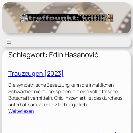
Zum
Inhalt
springen
Schlagwort:
Edin Hasanović
Trauzeugen [2023]
Die sympathische Besetzung kann die inhaltlichen
Schwächen nicht überspielen, die eine völlig falsche
Botschaft vermitteln. Chic inszeniert, ist das durchaus
unterhaltsam, aber letztlich ärgerlich.
:
Weiterlesen
T
r
a