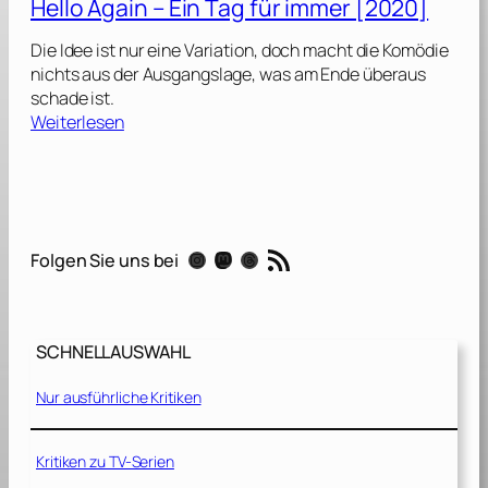
Hello Again – Ein Tag für immer [2020]
u
z
Die Idee ist nur eine Variation, doch macht die Komödie
e
nichts aus der Ausgangslage, was am Ende überaus
u
schade ist.
g
:
Weiterlesen
e
H
n
e
[
l
2
l
0
o
RSS-Feed
2
Instagram
Mastodon
Threads
Folgen Sie uns bei
A
3
g
]
a
i
SCHNELLAUSWAHL
n
Nur ausführliche Kritiken
–
E
i
Kritiken zu TV-Serien
n