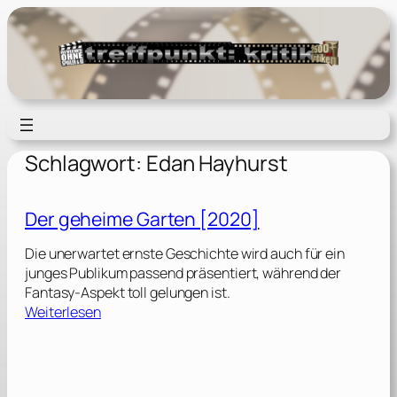
Zum
Inhalt
springen
Schlagwort:
Edan Hayhurst
Der geheime Garten [2020]
Die unerwartet ernste Geschichte wird auch für ein
junges Publikum passend präsentiert, während der
Fantasy-Aspekt toll gelungen ist.
:
Weiterlesen
D
e
r
g