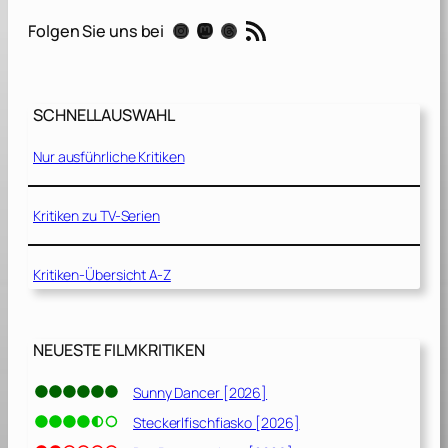
e
RSS-Feed
Instagram
Mastodon
Threads
Folgen Sie uns bei
h
e
i
m
SCHNELLAUSWAHL
e
G
Nur ausführliche Kritiken
a
r
t
Kritiken zu TV-Serien
e
n
Kritiken-Übersicht A-Z
[
2
0
2
NEUESTE FILMKRITIKEN
0
]
Sunny Dancer [2026]
Steckerlfischfiasko [2026]