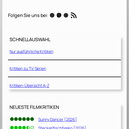
:
J
RSS-Feed
Instagram
Mastodon
Threads
Folgen Sie uns bei
a
s
m
i
SCHNELLAUSWAHL
n
.
Nur ausführliche Kritiken
G
i
n
Kritiken zu TV-Serien
a
.
Kritiken-Übersicht A-Z
A
n
n
a
NEUESTE FILMKRITIKEN
.
[
Sunny Dancer [2026]
2
Steckerlfischfiasko [2026]