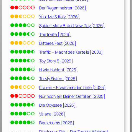
0
2
Der Regenmeister [2026]
2
You, Me & Italy [2026]
]
Spider-Man: Brand New Day [2026]
The Invite [2026]
Bitteres Fest [2026]
Traffic – Macht des Kartells [2000]
Toy Story 5 [2026]
H wie Habicht [2025]
To My Sisters [2026]
Kraken – Erwachen der Tiefe [2026]
Nur noch ein kleiner Gefallen [2025]
Die Odyssee [2026]
Vaiana [2026]
Backrooms [2026]
Disclosure Day – Der Tag der Wahrheit