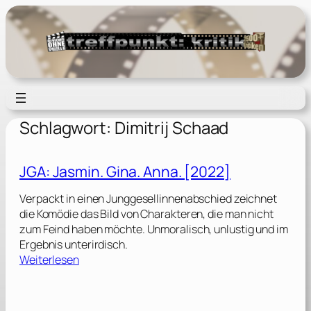
Zum
Inhalt
springen
Schlagwort:
Dimitrij Schaad
JGA: Jasmin. Gina. Anna. [2022]
Verpackt in einen Junggesellinnenabschied zeichnet
die Komödie das Bild von Charakteren, die man nicht
zum Feind haben möchte. Unmoralisch, unlustig und im
Ergebnis unterirdisch.
:
Weiterlesen
J
G
A