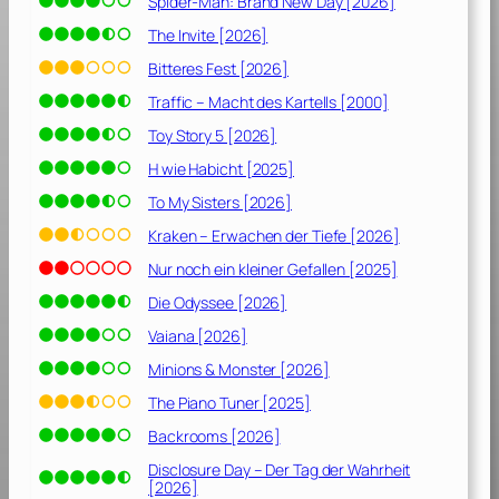
Spider-Man: Brand New Day [2026]
[
2
The Invite [2026]
0
Bitteres Fest [2026]
1
Traffic – Macht des Kartells [2000]
6
]
Toy Story 5 [2026]
H wie Habicht [2025]
To My Sisters [2026]
Kraken – Erwachen der Tiefe [2026]
Nur noch ein kleiner Gefallen [2025]
Die Odyssee [2026]
Vaiana [2026]
Minions & Monster [2026]
The Piano Tuner [2025]
Backrooms [2026]
Disclosure Day – Der Tag der Wahrheit
[2026]