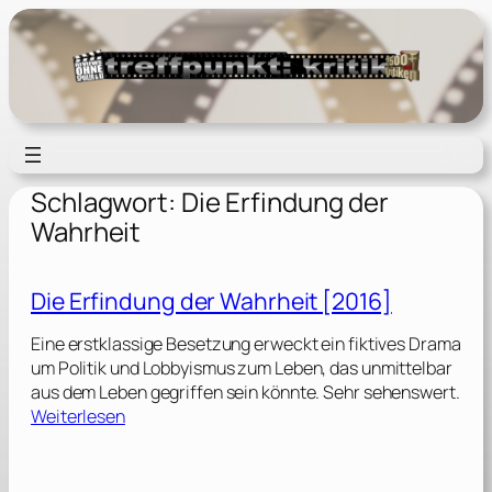
Zum
Inhalt
springen
Schlagwort:
Die Erfindung der
Wahrheit
Die Erfindung der Wahrheit [2016]
Eine erstklassige Besetzung erweckt ein fiktives Drama
um Politik und Lobbyismus zum Leben, das unmittelbar
aus dem Leben gegriffen sein könnte. Sehr sehenswert.
:
Weiterlesen
D
i
e