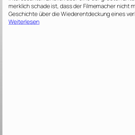
merklich schade ist, dass der Filmemacher nicht m
Geschichte über die Wiederentdeckung eines ve
:
Weiterlesen
E
c
c
e
H
o
m
o
–
D
e
r
v
e