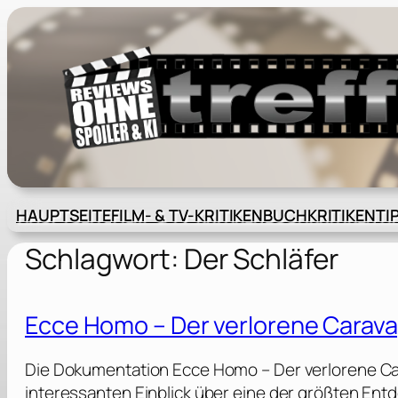
Zum
Inhalt
springen
HAUPTSEITE
FILM- & TV-KRITIKEN
BUCHKRITIKEN
TI
Schlagwort:
Der Schläfer
Ecce Homo – Der verlorene Carava
Die Dokumentation Ecce Homo – Der verlorene Car
interessanten Einblick über eine der größten Ent