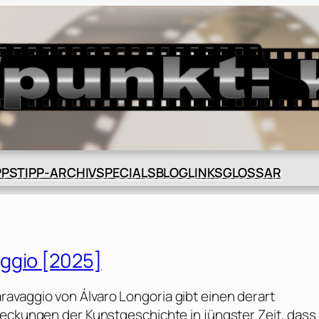
BLOG
GLOSSAR
PPS
TIPP-ARCHIV
SPECIALS
LINKS
ggio [2025]
avaggio von Álvaro Longoria gibt einen derart
deckungen der Kunstgeschichte in jüngster Zeit, dass