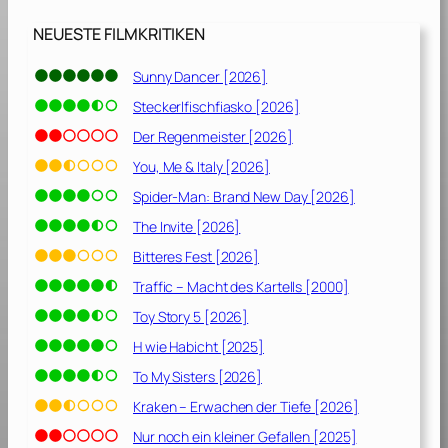
p
[
NEUESTE FILMKRITIKEN
2
0
Sunny Dancer [2026]
0
Steckerlfischfiasko [2026]
1
]
Der Regenmeister [2026]
You, Me & Italy [2026]
Spider-Man: Brand New Day [2026]
The Invite [2026]
Bitteres Fest [2026]
Traffic – Macht des Kartells [2000]
Toy Story 5 [2026]
H wie Habicht [2025]
To My Sisters [2026]
Kraken – Erwachen der Tiefe [2026]
Nur noch ein kleiner Gefallen [2025]