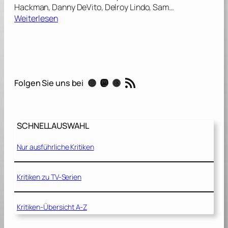
Hackman, Danny DeVito, Delroy Lindo, Sam…
:
Weiterlesen
H
e
i
s
t
RSS-Feed
Instagram
Mastodon
Threads
Folgen Sie uns bei
–
D
e
r
SCHNELLAUSWAHL
l
e
Nur ausführliche Kritiken
t
z
t
Kritiken zu TV-Serien
e
C
Kritiken-Übersicht A-Z
o
u