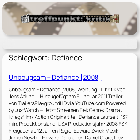
Zum
Inhalt
springen
Schlagwort:
Defiance
Unbeugsam – Defiance [2008]
Unbeugsam – Defiance [2008] Wertung: | Kritik von
Jens Adrian | Hinzugefügt am 9. Januar 2011 Trailer
von TrailersPlaygroundHD via YouTube.com Powered
by JustWatch — Jetzt Streamen Bei: Genre: Drama /
Kriegsfilm / Action Originaltitel: Defiance Laufzeit: 137
min. Produktionsland: USA Produktionsjahr: 2008 FSK-
Freigabe: ab 12 Jahren Regie: Edward Zwick Musik:
James Newton Howard Darsteller: Daniel Craig, Liev