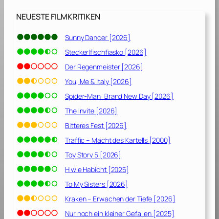
[
2
NEUESTE FILMKRITIKEN
0
0
Sunny Dancer [2026]
8
Steckerlfischfiasko [2026]
]
Der Regenmeister [2026]
You, Me & Italy [2026]
Spider-Man: Brand New Day [2026]
The Invite [2026]
Bitteres Fest [2026]
Traffic – Macht des Kartells [2000]
Toy Story 5 [2026]
H wie Habicht [2025]
To My Sisters [2026]
Kraken – Erwachen der Tiefe [2026]
Nur noch ein kleiner Gefallen [2025]