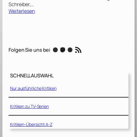
Schreiber,…
:
Weiterlesen
U
n
b
e
u
RSS-Feed
Instagram
Mastodon
Threads
Folgen Sie uns bei
g
s
a
m
SCHNELLAUSWAHL
–
D
Nur ausführliche Kritiken
e
f
i
Kritiken zu TV-Serien
a
n
Kritiken-Übersicht A-Z
c
e