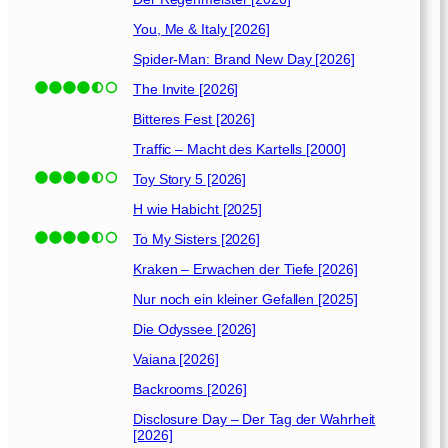
g
d
You, Me & Italy [2026]
[
Spider-Man: Brand New Day [2026]
2
0
The Invite [2026]
1
Bitteres Fest [2026]
5
Traffic – Macht des Kartells [2000]
]
Toy Story 5 [2026]
H wie Habicht [2025]
To My Sisters [2026]
Kraken – Erwachen der Tiefe [2026]
Nur noch ein kleiner Gefallen [2025]
Die Odyssee [2026]
Vaiana [2026]
Backrooms [2026]
Disclosure Day – Der Tag der Wahrheit
[2026]