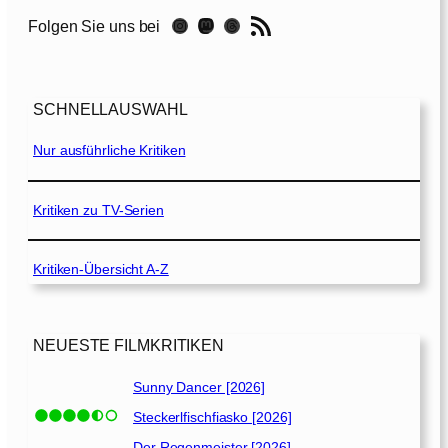
e
RSS-Feed
Instagram
Mastodon
Threads
Folgen Sie uns bei
r
t
o
SCHNELLAUSWAHL
–
T
Nur ausführliche Kritiken
ö
d
l
Kritiken zu TV-Serien
i
c
Kritiken-Übersicht A-Z
h
e
H
e
NEUESTE FILMKRITIKEN
t
z
Sunny Dancer [2026]
j
Steckerlfischfiasko [2026]
a
Der Regenmeister [2026]