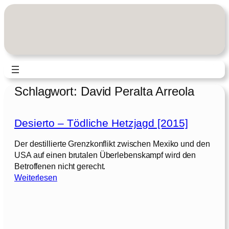
Zum
Inhalt
springen
Schlagwort:
David Peralta Arreola
Desierto – Tödliche Hetzjagd [2015]
Der destillierte Grenzkonflikt zwischen Mexiko und den
USA auf einen brutalen Überlebenskampf wird den
Betroffenen nicht gerecht.
:
Weiterlesen
D
e
s
i