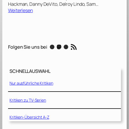
Hackman, Danny DeVito, Delroy Lindo, Sam…
:
Weiterlesen
H
e
i
s
t
RSS-Feed
Instagram
Mastodon
Threads
Folgen Sie uns bei
–
D
e
r
SCHNELLAUSWAHL
l
e
Nur ausführliche Kritiken
t
z
t
Kritiken zu TV-Serien
e
C
Kritiken-Übersicht A-Z
o
u