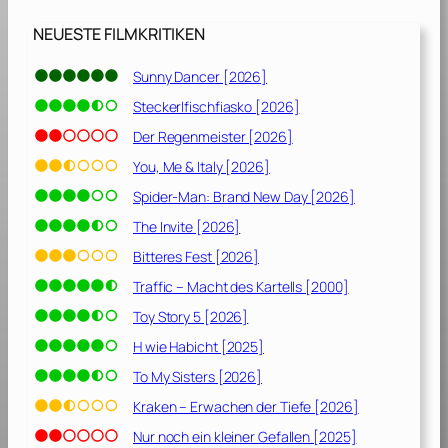
p
[
NEUESTE FILMKRITIKEN
2
0
Sunny Dancer [2026]
0
Steckerlfischfiasko [2026]
1
]
Der Regenmeister [2026]
You, Me & Italy [2026]
Spider-Man: Brand New Day [2026]
The Invite [2026]
Bitteres Fest [2026]
Traffic – Macht des Kartells [2000]
Toy Story 5 [2026]
H wie Habicht [2025]
To My Sisters [2026]
Kraken – Erwachen der Tiefe [2026]
Nur noch ein kleiner Gefallen [2025]