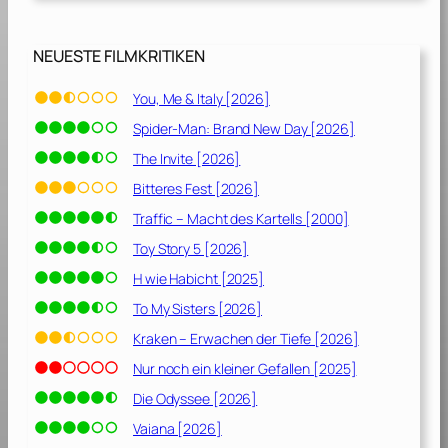
[
1
9
NEUESTE FILMKRITIKEN
9
8
You, Me & Italy [2026]
]
Spider-Man: Brand New Day [2026]
The Invite [2026]
Bitteres Fest [2026]
Traffic – Macht des Kartells [2000]
Toy Story 5 [2026]
H wie Habicht [2025]
To My Sisters [2026]
Kraken – Erwachen der Tiefe [2026]
Nur noch ein kleiner Gefallen [2025]
Die Odyssee [2026]
Vaiana [2026]