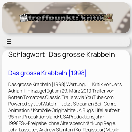
Zum
Inhalt
springen
Schlagwort:
Das grosse Krabbeln
Das grosse Krabbeln [1998]
Das grosse Krabbeln [1998] Wertung: | Kritik von Jens
Adrian | Hinzugefügt am 29. März 2010 Trailer von
Rotten Tomatoes Classic Trailers via YouTube.com
Powered by JustWatch — Jetzt Streamen Bei: Genre:
Animation / Komödie Originaltitel: A Bug’s LifeLaufzeit:
95 min.Produktionsland: USAProduktionsjahr:
1998FSK-Freigabe: ohne Altersbeschränkung Regie:
John Lasseter, Andrew Stanton (Ko-Regisseur)Musik: