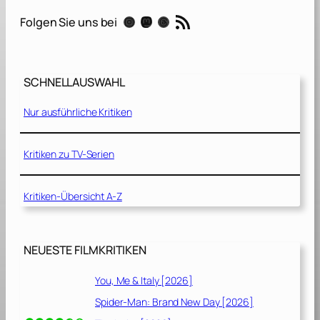
d
RSS-Feed
Instagram
Mastodon
Threads
Folgen Sie uns bei
h
o
f
d
SCHNELLAUSWAHL
e
r
Nur ausführliche Kritiken
K
u
s
Kritiken zu TV-Serien
c
h
Kritiken-Übersicht A-Z
e
l
t
i
NEUESTE FILMKRITIKEN
e
r
You, Me & Italy [2026]
e
Spider-Man: Brand New Day [2026]
[