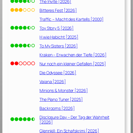
1
The Invite [2026]
9
Bitteres Fest [2026]
8
Traffic – Macht des Kartells [2000]
9
]
Toy Story 5 [2026]
H wie Habicht [2025]
To My Sisters [2026]
Kraken – Erwachen der Tiefe [2026]
Nur noch ein kleiner Gefallen [2025]
Die Odyssee [2026]
Vaiana [2026]
Minions & Monster [2026]
The Piano Tuner [2025]
Backrooms [2026]
Disclosure Day – Der Tag der Wahrheit
[2026]
Glennkill: Ein Schafskrimi [2026]