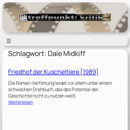
Zum
Inhalt
springen
Schlagwort:
Dale Midkiff
Friedhof der Kuscheltiere [1989]
Die Roman-Verfilmung leidet vor allem unter einem
schwachen Drehbuch, das das Potential der
Geschichte nicht zu nutzen weiß.
:
Weiterlesen
F
r
i
e