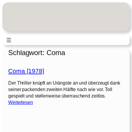
Zum
Inhalt
springen
Schlagwort:
Coma
Coma [1978]
Der Thriller knüpft an Urängste an und überzeugt dank
seiner packenden zweiten Hälfte nach wie vor. Toll
gespielt und stellenweise überraschend zeitlos.
:
Weiterlesen
C
o
m
a