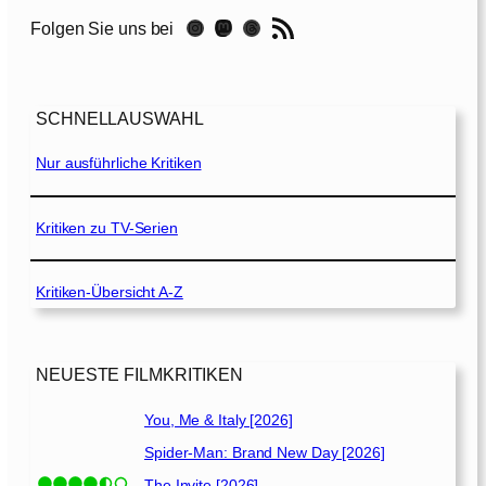
[
RSS-Feed
Instagram
Mastodon
Threads
Folgen Sie uns bei
1
9
7
8
SCHNELLAUSWAHL
]
Nur ausführliche Kritiken
Kritiken zu TV-Serien
Kritiken-Übersicht A-Z
NEUESTE FILMKRITIKEN
You, Me & Italy [2026]
Spider-Man: Brand New Day [2026]
The Invite [2026]