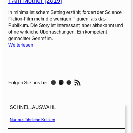
I Am Mother [2019]
s
s
In minimalistischem Setting erzählt, fordert der Science
P
Fiction-Film mehr die wenigen Figuren, als das
l
Publikum. Die Story ist interessant, aber altbekannt und
a
ohne wirkliche Überraschungen. Ein kompetent
y
gemachter Genrefilm.
a
:
Weiterlesen
n
I
d
L
A
o
m
v
M
RSS-Feed
e
Instagram
Mastodon
Threads
Folgen Sie uns bei
o
A
t
g
h
a
e
i
SCHNELLAUSWAHL
r
n
[
Nur ausführliche Kritiken
[
2
2
0