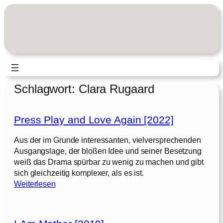
Zum
Inhalt
springen
Schlagwort:
Clara Rugaard
Press Play and Love Again [2022]
Aus der im Grunde interessanten, vielversprechenden
Ausgangslage, der bloßen Idee und seiner Besetzung
weiß das Drama spürbar zu wenig zu machen und gibt
sich gleichzeitig komplexer, als es ist.
:
Weiterlesen
P
r
e