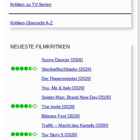
0
1
Kritiken zu TV-Serien
2
9
2
]
]
Kritiken-Übersicht A-Z
NEUESTE FILMKRITIKEN
Sunny Dancer [2026]
Steckerlfischfiasko [2026]
Der Regenmeister [2026]
You, Me & Italy [2026]
Spider-Man: Brand New Day [2026]
The Invite [2026]
Bitteres Fest [2026]
Traffic – Macht des Kartells [2000]
Toy Story 5 [2026]