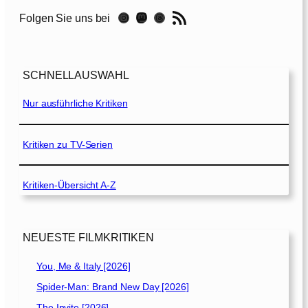
a
RSS-Feed
Instagram
Mastodon
Threads
Folgen Sie uns bei
u
f
e
i
SCHNELLAUSWAHL
n
e
Nur ausführliche Kritiken
n
U
n
Kritiken zu TV-Serien
s
i
Kritiken-Übersicht A-Z
c
h
t
b
NEUESTE FILMKRITIKEN
a
r
You, Me & Italy [2026]
e
Spider-Man: Brand New Day [2026]
n
The Invite [2026]