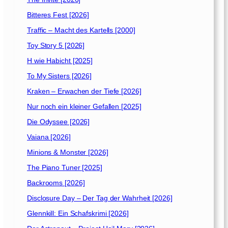
[
1
Bitteres Fest [2026]
9
Traffic – Macht des Kartells [2000]
9
2
Toy Story 5 [2026]
]
H wie Habicht [2025]
To My Sisters [2026]
Kraken – Erwachen der Tiefe [2026]
Nur noch ein kleiner Gefallen [2025]
Die Odyssee [2026]
Vaiana [2026]
Minions & Monster [2026]
The Piano Tuner [2025]
Backrooms [2026]
Disclosure Day – Der Tag der Wahrheit [2026]
Glennkill: Ein Schafskrimi [2026]