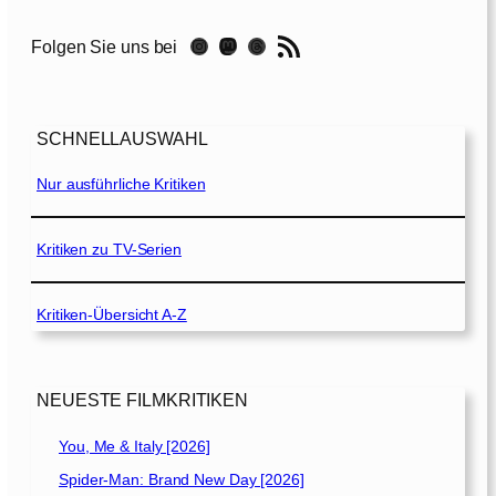
i
i
e
RSS-Feed
p
Instagram
Mastodon
Threads
Folgen Sie uns bei
d
e
:
r
V
e
–
SCHNELLAUSWAHL
r
M
t
Nur ausführliche Kritiken
e
r
l
a
o
u
Kritiken zu TV-Serien
d
t
i
e
e
Kritiken-Übersicht A-Z
F
d
r
e
e
s
m
NEUESTE FILMKRITIKEN
T
d
o
e
You, Me & Italy [2026]
d
[
e
Spider-Man: Brand New Day [2026]
2