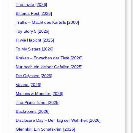
s
0
The Invite [2026]
[
1
Bitteres Fest [2026]
2
6
0
Traffic – Macht des Kartells [2000]
]
2
Toy Story 5 [2026]
3
H wie Habicht [2025]
]
To My Sisters [2026]
Kraken – Erwachen der Tiefe [2026]
Nur noch ein kleiner Gefallen [2025]
Die Odyssee [2026]
Vaiana [2026]
Minions & Monster [2026]
The Piano Tuner [2025]
Backrooms [2026]
Disclosure Day – Der Tag der Wahrheit [2026]
Glennkill: Ein Schafskrimi [2026]