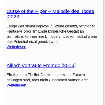
Curse of the Piper – Melodie des Todes
[2023]
Lange Zeit stimmungsvoll in Szene gesetzt, nimmt der
Fantasy-Horror am Ende körperliche Gestalt an.
Genrefans können hier Einiges entdecken, selbst wenn
das Potential nicht genutzt wird.
:
Weiterlesen
C
u
r
Allied: Vertraute Fremde [2016]
s
e
Ein Agenten-Thriller-Drama, in dem alle Zutaten
o
gelungen sind, aber nicht zusammen harmonieren.
f
:
Weiterlesen
t
A
h
l
e
l
P