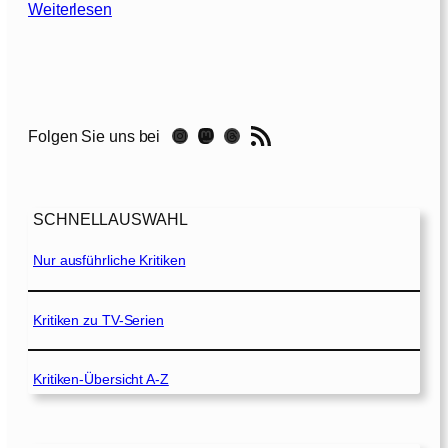
:
Weiterlesen
B
u
r
i
e
RSS-Feed
Instagram
Mastodon
Threads
Folgen Sie uns bei
d
–
L
e
SCHNELLAUSWAHL
b
e
Nur ausführliche Kritiken
n
d
b
Kritiken zu TV-Serien
e
g
Kritiken-Übersicht A-Z
r
a
b