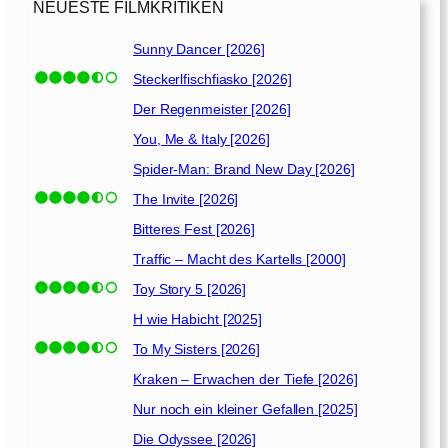
e
NEUESTE FILMKRITIKEN
n
[
Sunny Dancer [2026]
2
Steckerlfischfiasko [2026]
0
1
Der Regenmeister [2026]
0
You, Me & Italy [2026]
]
Spider-Man: Brand New Day [2026]
The Invite [2026]
Bitteres Fest [2026]
Traffic – Macht des Kartells [2000]
Toy Story 5 [2026]
H wie Habicht [2025]
To My Sisters [2026]
Kraken – Erwachen der Tiefe [2026]
Nur noch ein kleiner Gefallen [2025]
Die Odyssee [2026]