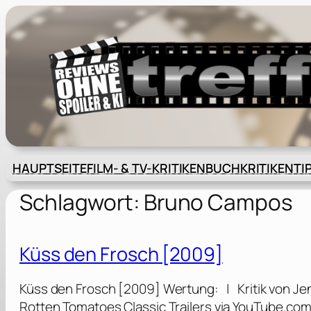
Zum
Inhalt
springen
HAUPTSEITE
FILM- & TV-KRITIKEN
BUCHKRITIKEN
TI
Schlagwort:
Bruno Campos
Küss den Frosch [2009]
Küss den Frosch [2009] Wertung: | Kritik von Jen
Rotten Tomatoes Classic Trailers via YouTube.co