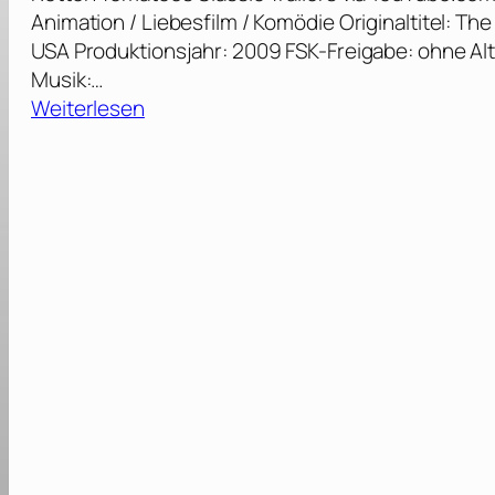
Animation / Liebesfilm / Komödie Originaltitel: Th
USA Produktionsjahr: 2009 FSK-Freigabe: ohne A
Musik:…
:
Weiterlesen
K
ü
s
s
d
e
n
F
r
o
s
c
h