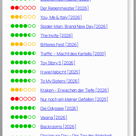
n
s
Der Regenmeister [2026]
[
You, Me & Italy [2026]
2
Spider-Man: Brand New Day [2026]
0
2
The Invite [2026]
1
Bitteres Fest [2026]
]
Traffic – Macht des Kartells [2000]
Toy Story 5 [2026]
H wie Habicht [2025]
To My Sisters [2026]
Kraken – Erwachen der Tiefe [2026]
Nur noch ein kleiner Gefallen [2025]
Die Odyssee [2026]
Vaiana [2026]
Backrooms [2026]
Disclosure Day – Der Tag der Wahrheit