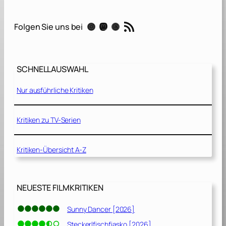
g
RSS-Feed
Instagram
Mastodon
Threads
Folgen Sie uns bei
–
D
i
e
SCHNELLAUSWAHL
S
h
Nur ausführliche Kritiken
o
w
d
Kritiken zu TV-Serien
e
i
Kritiken-Übersicht A-Z
n
e
s
L
NEUESTE FILMKRITIKEN
e
b
Sunny Dancer [2026]
e
Steckerlfischfiasko [2026]