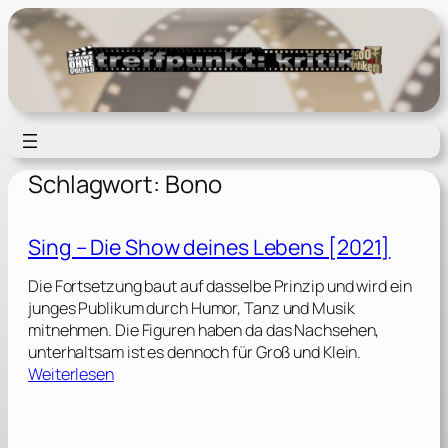
Zum
Inhalt
springen
Schlagwort:
Bono
Sing – Die Show deines Lebens [2021]
Die Fortsetzung baut auf dasselbe Prinzip und wird ein
junges Publikum durch Humor, Tanz und Musik
mitnehmen. Die Figuren haben da das Nachsehen,
unterhaltsam ist es dennoch für Groß und Klein.
:
Weiterlesen
S
i
n