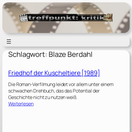
Zum
Inhalt
springen
Schlagwort:
Blaze Berdahl
Friedhof der Kuscheltiere [1989]
Die Roman-Verfilmung leidet vor allem unter einem
schwachen Drehbuch, das das Potential der
Geschichte nicht zu nutzen weiß.
:
Weiterlesen
F
r
i
e