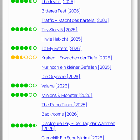
1
The Invite [2026]
9
Bitteres Fest [2026]
8
Traffic – Macht des Kartells [2000]
9
]
Toy Story 5 [2026]
H wie Habicht [2025]
To My Sisters [2026]
Kraken – Erwachen der Tiefe [2026]
Nur noch ein kleiner Gefallen [2025]
Die Odyssee [2026]
Vaiana [2026]
Minions & Monster [2026]
The Piano Tuner [2025]
Backrooms [2026]
Disclosure Day – Der Tag der Wahrheit
[2026]
Glennkill: Ein Schafskrimi [2026]