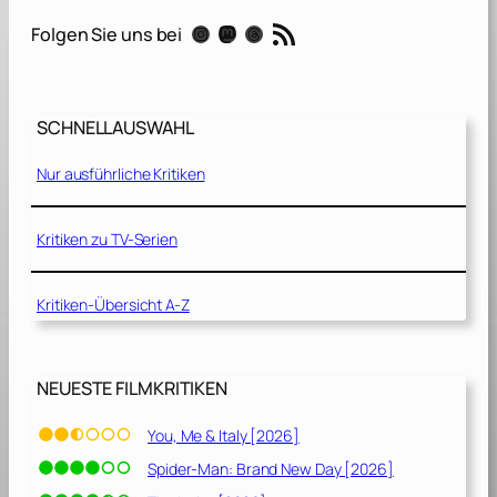
d
RSS-Feed
Instagram
Mastodon
Threads
Folgen Sie uns bei
h
o
f
d
SCHNELLAUSWAHL
e
r
Nur ausführliche Kritiken
K
u
s
Kritiken zu TV-Serien
c
h
Kritiken-Übersicht A-Z
e
l
t
i
NEUESTE FILMKRITIKEN
e
r
You, Me & Italy [2026]
e
Spider-Man: Brand New Day [2026]
[